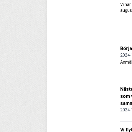
Vi har
august
Börj
2024-
Anmäl 
Nästa
som v
samma
2024-
Vi fl