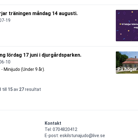
rjar träningen måndag 14 augusti.
07-19
ng lördag 17 juni i djurgårdsparken.
06-10
0 - Minijudo (Under 9 år).
1
till
15
av
27
resultat
Kontakt
Tel: 0704820412

E-post: eskilstunajudo@live.se