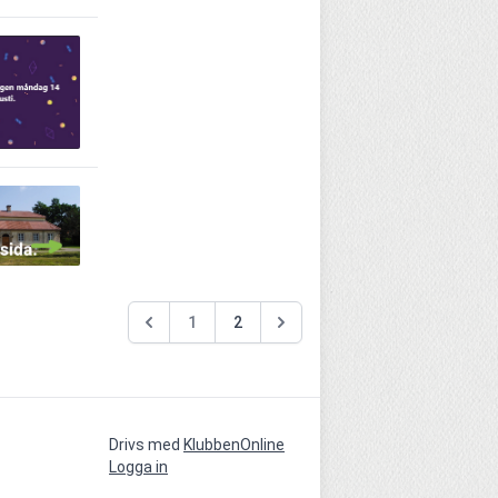
1
2
Drivs med
KlubbenOnline
Logga in