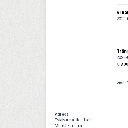
Vi bö
2023-
Träni
2023-
Kl.8:0
Visar
Adress
Eskilstuna JK - Judo

Munktellarenan
