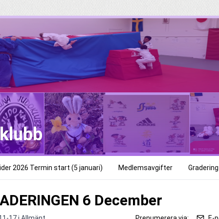
oklubb
der 2026 Termin start (5 januari)
Medlemsavgifter
Gradering
ADERINGEN 6 December
11-17 i
Allmänt
Prenumerera via:
E-p